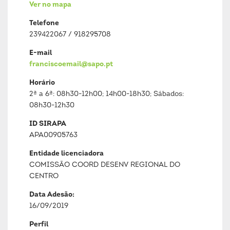
Ver no mapa
Telefone
239422067 / 918295708
E-mail
franciscoemail@sapo.pt
Horário
2ª a 6ª: 08h30-12h00; 14h00-18h30; Sábados:
08h30-12h30
ID SIRAPA
APA00905763
Entidade licenciadora
COMISSÃO COORD DESENV REGIONAL DO
CENTRO
Data Adesão:
16/09/2019
Perfil