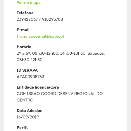
Ver no mapa
Telefone
239422067 / 918295708
E-mail
franciscoemail@sapo.pt
Horário
2ª a 6ª: 08h30-12h00; 14h00-18h30; Sábados:
08h30-12h30
ID SIRAPA
APA00905763
Entidade licenciadora
COMISSÃO COORD DESENV REGIONAL DO
CENTRO
Data Adesão:
16/09/2019
Perfil