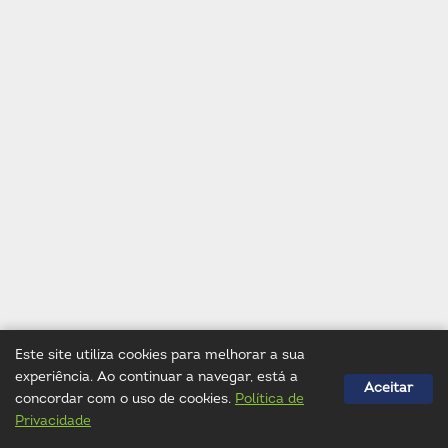
0
2
N
#
1
0
2
Este site utiliza cookies para melhorar a sua
experiência. Ao continuar a navegar, está a
Aceitar
concordar com o uso de cookies.
Política de
Privacidade