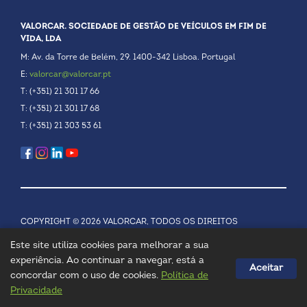
VALORCAR. SOCIEDADE DE GESTÃO DE VEÍCULOS EM FIM DE
VIDA, LDA
M: Av. da Torre de Belém, 29. 1400-342 Lisboa. Portugal
E:
valorcar@valorcar.pt
T: (+351) 21 301 17 66
T: (+351) 21 301 17 68
T: (+351) 21 303 53 61
COPYRIGHT © 2026 VALORCAR, TODOS OS DIREITOS
RESERVADOS.
POLÍTICA DE PRIVACIDADE
Este site utiliza cookies para melhorar a sua
experiência. Ao continuar a navegar, está a
Aceitar
concordar com o uso de cookies.
Política de
Privacidade