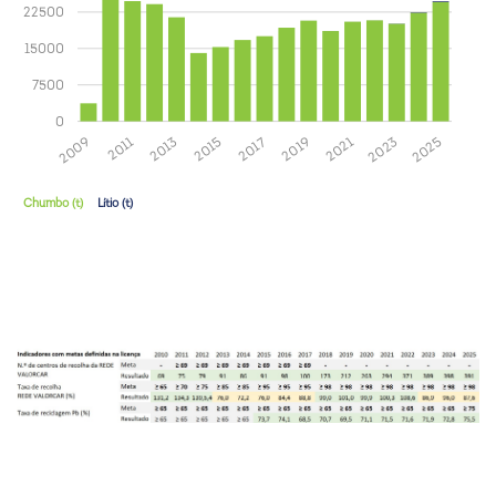
22500
15000
7500
0
2025
2023
2021
2019
2017
2015
2013
2011
2009
Chumbo (t)
Lítio (t)