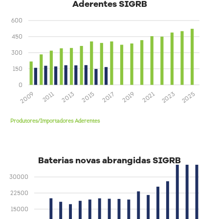
Aderentes SIGRB
600
450
300
150
0
2025
2023
2021
2019
2017
2015
2013
2011
2009
Produtores/Importadores Aderentes
Baterias novas abrangidas SIGRB
30000
22500
15000