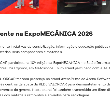
ente na ExpoMECÂNICA 2026
te iniciativas de sensibilização, informação e educação públicas 
aterias, seus componentes e materiais.
RCAR participou na 10ª edição da ExpoMECÂNICA - o Salão Internac
correu na Exponor, em Matosinhos - num stand partilhado com a A
 VALORCAR marcou presença no stand ArenaPrime do Atena Software
três centros de abate da REDE VALORCAR para desmantelamento de 
em eventos do género. Neste stand foi também transmitido um filme
s dos materiais removidos e enviados para reciclagem.