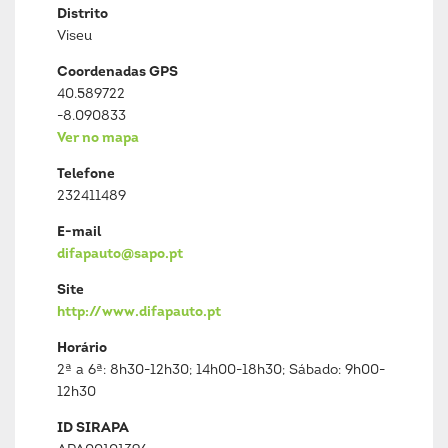
Distrito
Viseu
Coordenadas GPS
40.589722
-8.090833
Ver no mapa
Telefone
232411489
E-mail
difapauto@sapo.pt
Site
http://www.difapauto.pt
Horário
2ª a 6ª: 8h30-12h30; 14h00-18h30; Sábado: 9h00-
12h30
ID SIRAPA