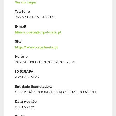
Ver no mapa
Telefone
256365041 / 913103031
E-mail
liliana.costa@crpalmela.pt
Site
http://www.crpalmela.pt
Horário
2ª a 6ª: 08h00-12h30; 13h30-17h00
ID SIRAPA
APA06076423
Entidade licenciadora
COMISSÃO COORD DES REGIONAL DO NORTE
Data Adesão:
01/09/2025