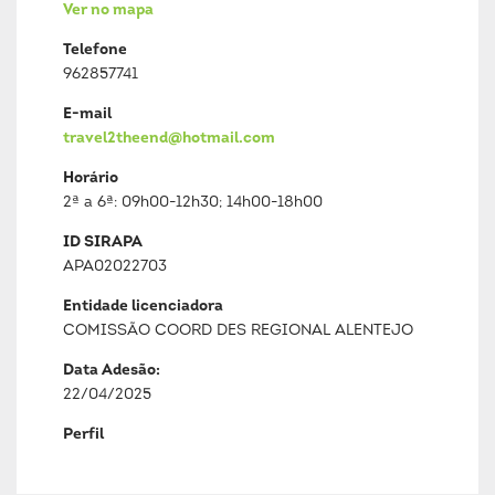
Ver no mapa
Telefone
962857741
E-mail
travel2theend@hotmail.com
Horário
2ª a 6ª: 09h00-12h30; 14h00-18h00
ID SIRAPA
APA02022703
Entidade licenciadora
COMISSÃO COORD DES REGIONAL ALENTEJO
Data Adesão:
22/04/2025
Perfil