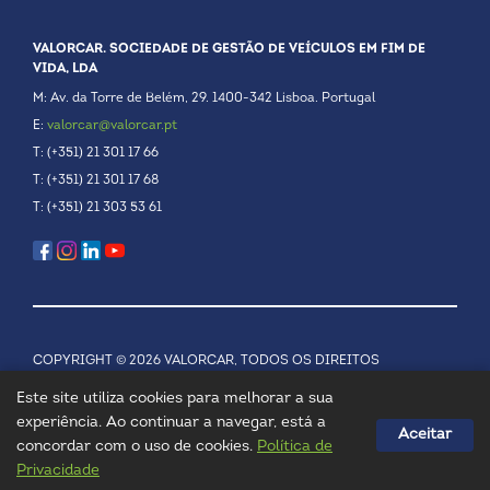
VALORCAR. SOCIEDADE DE GESTÃO DE VEÍCULOS EM FIM DE
VIDA, LDA
M: Av. da Torre de Belém, 29. 1400-342 Lisboa. Portugal
E:
valorcar@valorcar.pt
T: (+351) 21 301 17 66
T: (+351) 21 301 17 68
T: (+351) 21 303 53 61
COPYRIGHT © 2026 VALORCAR, TODOS OS DIREITOS
RESERVADOS.
POLÍTICA DE PRIVACIDADE
Este site utiliza cookies para melhorar a sua
experiência. Ao continuar a navegar, está a
Aceitar
concordar com o uso de cookies.
Política de
Privacidade