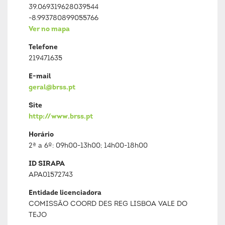
39.069319628039544
-8.993780899055766
Ver no mapa
Telefone
219471635
E-mail
geral@brss.pt
Site
http://www.brss.pt
Horário
2ª a 6º: 09h00-13h00; 14h00-18h00
ID SIRAPA
APA01572743
Entidade licenciadora
COMISSÃO COORD DES REG LISBOA VALE DO
TEJO