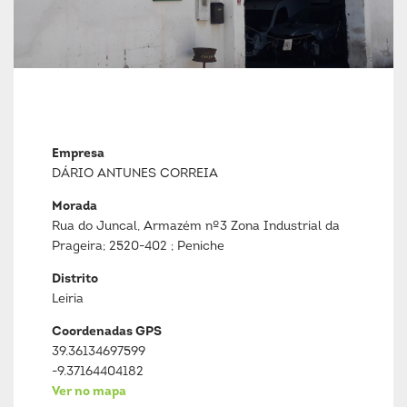
Empresa
DÁRIO ANTUNES CORREIA
Morada
Rua do Juncal, Armazém nº3 Zona Industrial da
Prageira; 2520-402 ; Peniche
Distrito
Leiria
Coordenadas GPS
39.36134697599
-9.37164404182
Ver no mapa