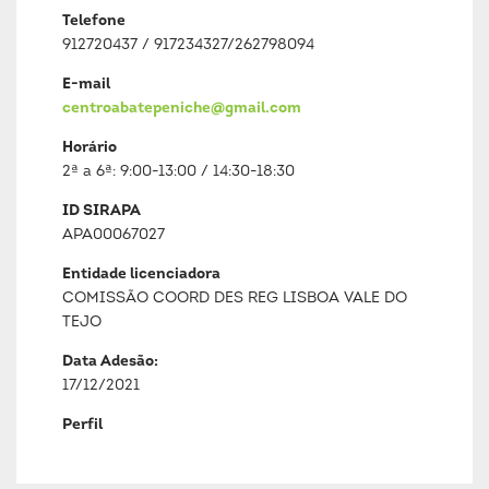
Telefone
912720437 / 917234327/262798094
E-mail
centroabatepeniche@gmail.com
Horário
2ª a 6ª: 9:00-13:00 / 14:30-18:30
ID SIRAPA
APA00067027
Entidade licenciadora
COMISSÃO COORD DES REG LISBOA VALE DO
TEJO
Data Adesão:
17/12/2021
Perfil