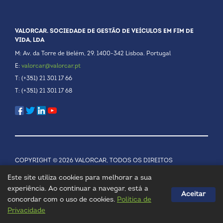
VALORCAR. SOCIEDADE DE GESTÃO DE VEÍCULOS EM FIM DE
VIDA, LDA
M: Av. da Torre de Belém, 29. 1400-342 Lisboa. Portugal
E:
valorcar@valorcar.pt
T: (+351) 21 301 17 66
T: (+351) 21 301 17 68
COPYRIGHT © 2026 VALORCAR, TODOS OS DIREITOS
RESERVADOS.
POLÍTICA DE PRIVACIDADE
Este site utiliza cookies para melhorar a sua
experiência. Ao continuar a navegar, está a
Aceitar
concordar com o uso de cookies.
Política de
Privacidade