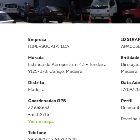
Empresa
ID SIRA
HIPERSUCATA, LDA
APA0058
Morada
Entidade
Estrada do Aeroporto, n.º 3 - Tendeira
Direcção
9125-078; Caniço, Madeira
Madeira
Distrito
Data Ade
Madeira
17/09/20
Coordenadas GPS
Perfil
32.658633
Desmante
-16.812715
Recolha 
Ver no mapa
Telefone
291648270 / 915201228