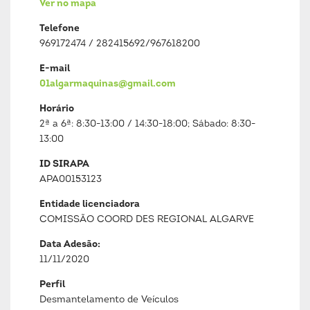
Ver no mapa
Telefone
969172474 / 282415692/967618200
E-mail
01algarmaquinas@gmail.com
Horário
2ª a 6ª: 8:30-13:00 / 14:30-18:00; Sábado: 8:30-
13:00
ID SIRAPA
APA00153123
Entidade licenciadora
COMISSÃO COORD DES REGIONAL ALGARVE
Data Adesão:
11/11/2020
Perfil
Desmantelamento de Veículos