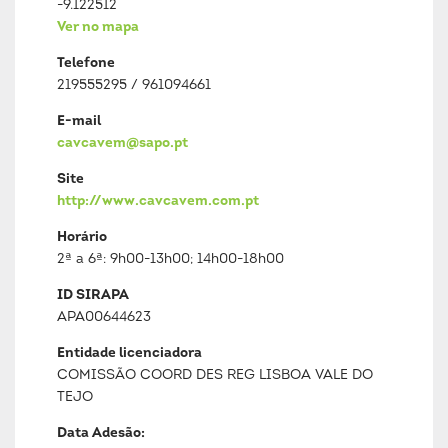
-9.122512
Ver no mapa
Telefone
219555295 / 961094661
E-mail
cavcavem@sapo.pt
Site
http://www.cavcavem.com.pt
Horário
2ª a 6ª: 9h00-13h00; 14h00-18h00
ID SIRAPA
APA00644623
Entidade licenciadora
COMISSÃO COORD DES REG LISBOA VALE DO
TEJO
Data Adesão: