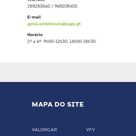
285253860 / 965205400
E-mail
geral.ambimoura@sapo.pt
Horário
2ª a 6ª: 9h00-12h30; 14h00-18h30
MAPA DO SITE
VALORCAR
VFV