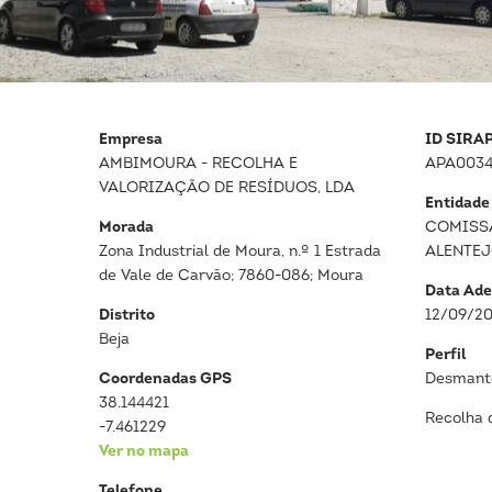
Empresa
ID SIRA
AMBIMOURA - RECOLHA E
APA0034
VALORIZAÇÃO DE RESÍDUOS, LDA
Entidade
Morada
COMISS
Zona Industrial de Moura, n.º 1 Estrada
ALENTE
de Vale de Carvão; 7860-086; Moura
Data Ade
Distrito
12/09/2
Beja
Perfil
Coordenadas GPS
Desmante
38.144421
Recolha 
-7.461229
Ver no mapa
Telefone