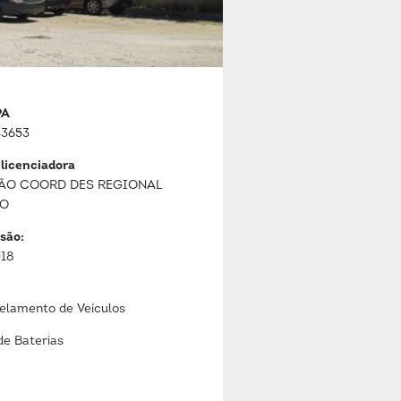
PA
3653
 licenciadora
ÃO COORD DES REGIONAL
JO
são:
018
lamento de Veículos
de Baterias