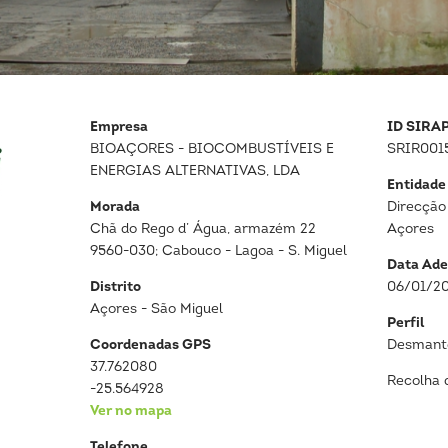
Empresa
ID SIRA
BIOAÇORES - BIOCOMBUSTÍVEIS E
SRIR001
ENERGIAS ALTERNATIVAS, LDA
Entidade
Morada
Direcção
Chã do Rego d’ Água, armazém 22
Açores
9560-030; Cabouco - Lagoa - S. Miguel
Data Ade
Distrito
06/01/2
Açores - São Miguel
Perfil
Coordenadas GPS
Desmante
37.762080
Recolha 
-25.564928
Ver no mapa
Telefone