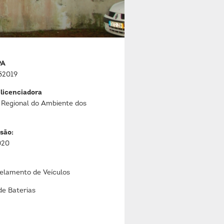
PA
52019
 licenciadora
 Regional do Ambiente dos
são:
020
lamento de Veículos
de Baterias