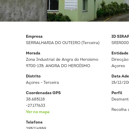
Empresa
ID SIRA
SERRALHARIA DO OUTEIRO (Terceira)
SRIR00
Morada
Entidade
Zona Industrial de Angra do Heroísmo
Direcção
9700-135; ANGRA DO HEROÍSMO
Açores
Distrito
Data Ade
Açores - Terceira
15/12/2
Coordenadas GPS
Perfil
38.685118
Desmante
-27.177633
Recolha 
Ver no mapa
Telefone
295216559