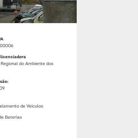
PA
000006
 licenciadora
 Regional do Ambiente dos
são:
009
lamento de Veículos
de Baterias