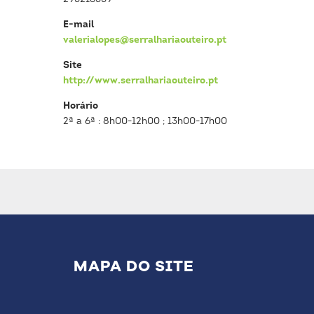
E-mail
valerialopes@serralhariaouteiro.pt
Site
http://www.serralhariaouteiro.pt
Horário
2ª a 6ª : 8h00-12h00 ; 13h00-17h00
MAPA DO SITE