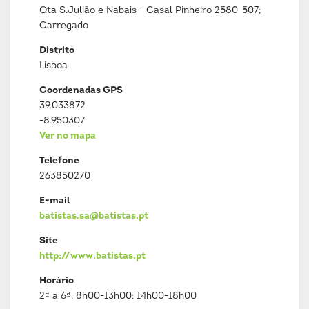
Qta S.Julião e Nabais - Casal Pinheiro 2580-507;
Carregado
Distrito
Lisboa
Coordenadas GPS
39.033872
-8.950307
Ver no mapa
Telefone
263850270
E-mail
batistas.sa@batistas.pt
Site
http://www.batistas.pt
Horário
2ª a 6ª: 8h00-13h00; 14h00-18h00