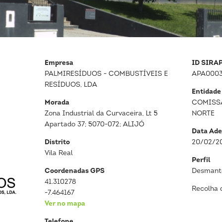
Empresa
ID SIRA
PALMIRESÍDUOS - COMBUSTÍVEIS E
APA0003
RESÍDUOS, LDA
Entidade
Morada
COMISS
Zona Industrial da Curvaceira, Lt 5
NORTE
Apartado 37; 5070-072; ALIJÓ
Data Ade
Distrito
20/02/2
Vila Real
Perfil
Coordenadas GPS
Desmante
41.310278
Recolha 
-7.464167
Ver no mapa
Telefone