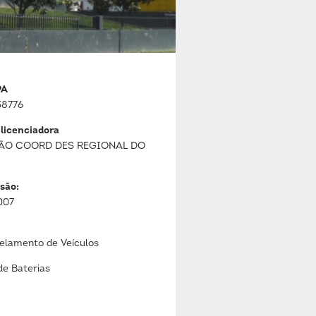
PA
8776
 licenciadora
ÃO COORD DES REGIONAL DO
são:
007
lamento de Veículos
de Baterias