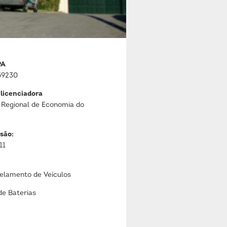
PA
59230
 licenciadora
 Regional de Economia do
são:
11
lamento de Veículos
de Baterias