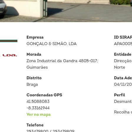
Empresa
ID SIRA
GONÇALO & SIMÃO, LDA
APA000
Morada
Entidade
Zona Industrial da Gandra 4805-017;
Direcção
Guimarães
Norte
Distrito
Data Ade
Braga
04/11/20
Coordenadas GPS
Perfil
41.5088083
Desmante
-8.33161944
Recolha 
Ver no mapa
Telefone
253479800 / 253479809