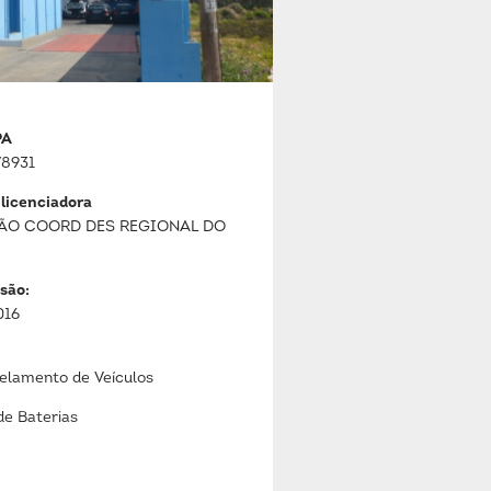
PA
8931
 licenciadora
ÃO COORD DES REGIONAL DO
são:
016
lamento de Veículos
de Baterias