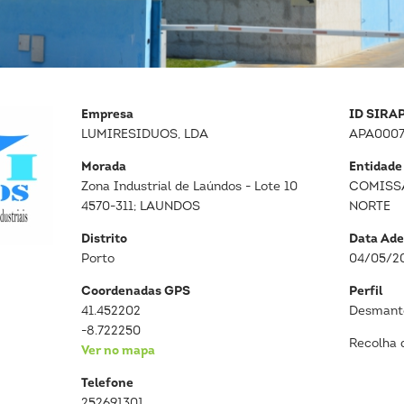
Empresa
ID SIRA
LUMIRESIDUOS, LDA
APA0007
Morada
Entidade
Zona Industrial de Laúndos - Lote 10
COMISS
4570-311; LAUNDOS
NORTE
Distrito
Data Ade
Porto
04/05/2
Coordenadas GPS
Perfil
41.452202
Desmante
-8.722250
Recolha 
Ver no mapa
Telefone
252691301