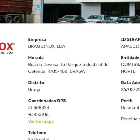
Empresa
ID SIRA
BRAGUINOX, LDA
APA0013
Morada
Entidade
Rua da Devesa, 13 Parque Industrial de
COMISS
Celeirós; 4705-408; BRAGA
NORTE
Distrito
Data Ade
Braga
26/05/2
Coordenadas GPS
Perfil
41.508424
Desmante
-8.455106
Recolha 
Ver no mapa
Telefone
253672431