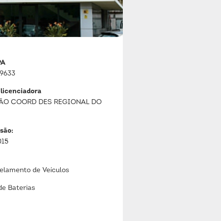
PA
9633
 licenciadora
ÃO COORD DES REGIONAL DO
são:
015
lamento de Veículos
de Baterias