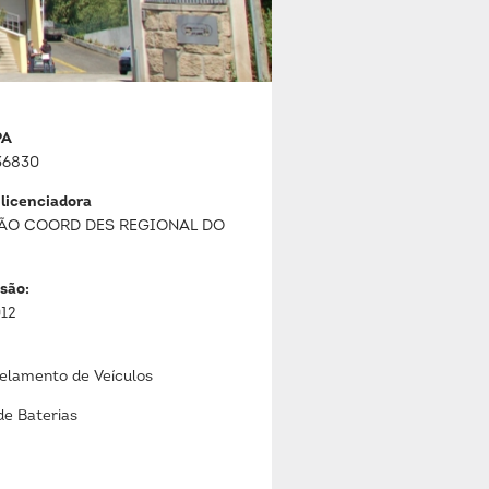
PA
36830
 licenciadora
ÃO COORD DES REGIONAL DO
são:
012
lamento de Veículos
de Baterias