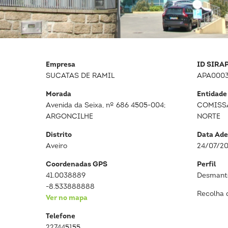
Empresa
ID SIRA
SUCATAS DE RAMIL
APA000
Morada
Entidade
Avenida da Seixa, nº 686 4505-004;
COMISS
ARGONCILHE
NORTE
Distrito
Data Ade
Aveiro
24/07/2
Coordenadas GPS
Perfil
41.0038889
Desmante
-8.533888888
Recolha 
Ver no mapa
Telefone
227445155