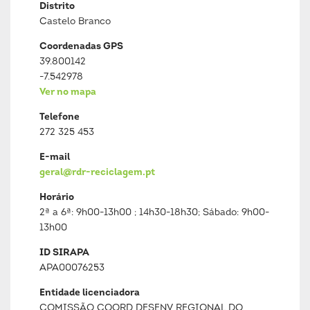
Distrito
Castelo Branco
Coordenadas GPS
39.800142
-7.542978
Ver no mapa
Telefone
272 325 453
E-mail
geral@rdr-reciclagem.pt
Horário
2ª a 6ª: 9h00-13h00 ; 14h30-18h30; Sábado: 9h00-
13h00
ID SIRAPA
APA00076253
Entidade licenciadora
COMISSÃO COORD DESENV REGIONAL DO