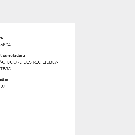
PA
36504
 licenciadora
ÃO COORD DES REG LISBOA
 TEJO
são:
007