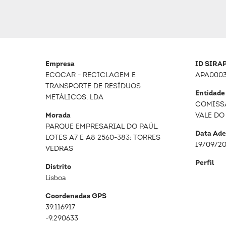
Empresa
ID SIRA
ECOCAR - RECICLAGEM E
APA000
TRANSPORTE DE RESÍDUOS
Entidade
METÁLICOS, LDA
COMISS
Morada
VALE DO
PARQUE EMPRESARIAL DO PAÚL,
Data Ade
LOTES A7 E A8 2560-383; TORRES
19/09/2
VEDRAS
Perfil
Distrito
Lisboa
Coordenadas GPS
39.116917
-9.290633