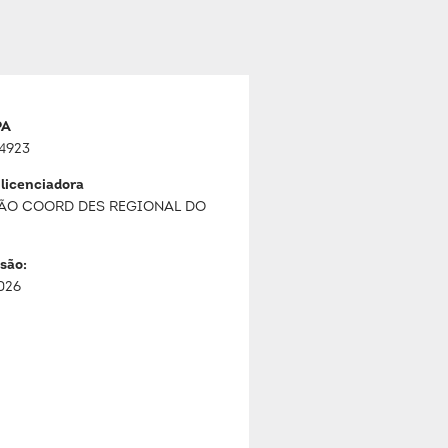
PA
4923
 licenciadora
ÃO COORD DES REGIONAL DO
são:
026