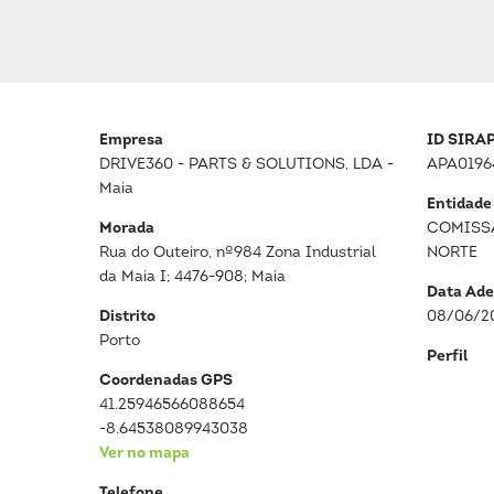
Empresa
ID SIRA
DRIVE360 - PARTS & SOLUTIONS, LDA -
APA0196
Maia
Entidade
Morada
COMISS
Rua do Outeiro, nº984 Zona Industrial
NORTE
da Maia I; 4476-908; Maia
Data Ade
Distrito
08/06/2
Porto
Perfil
Coordenadas GPS
41.25946566088654
-8.64538089943038
Ver no mapa
Telefone