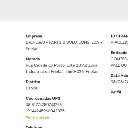
Empresa
ID SIRA
DRIVE360 - PARTS & SOLUTIONS, LDA -
APA0119
Frielas
Entidade
Morada
COMISS
Rua Cidade do Porto, Lote 2B AZ Zona
VALE DO
Industrial de Frielas; 2660-026; Frielas
Data Ade
Distrito
08/06/2
Lisboa
Perfil
Coordenadas GPS
38.81774250743275
-9.144245966042035
Ver no mapa
Telefone