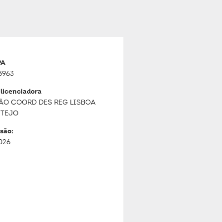
PA
5963
 licenciadora
ÃO COORD DES REG LISBOA
 TEJO
são:
026