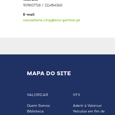
919807718 / 211454360
E-mail
consultoria.ctvp@eco-partner.pt
MAPA DO SITE
VALORCAR
VFV
Quem Somos
Aderir à Valorcar
Biblioteca
Veículos em fim de