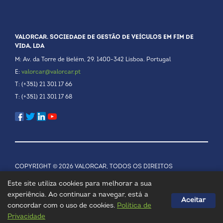
VALORCAR. SOCIEDADE DE GESTÃO DE VEÍCULOS EM FIM DE
VIDA, LDA
M: Av. da Torre de Belém, 29. 1400-342 Lisboa. Portugal
E:
valorcar@valorcar.pt
T: (+351) 21 301 17 66
T: (+351) 21 301 17 68
COPYRIGHT © 2026 VALORCAR, TODOS OS DIREITOS
RESERVADOS.
POLÍTICA DE PRIVACIDADE
Este site utiliza cookies para melhorar a sua
experiência. Ao continuar a navegar, está a
Aceitar
concordar com o uso de cookies.
Política de
Privacidade