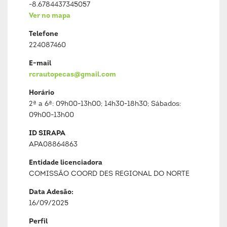
-8.6784437345057
Ver no mapa
Telefone
224087460
E-mail
rcrautopecas@gmail.com
Horário
2ª a 6ª: 09h00-13h00; 14h30-18h30; Sábados:
09h00-13h00
ID SIRAPA
APA08864863
Entidade licenciadora
COMISSÃO COORD DES REGIONAL DO NORTE
Data Adesão:
16/09/2025
Perfil