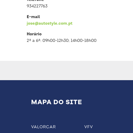
934227763
E-mail
jose@autostyle.com.pt
Horário
2ª a 6ª: 09h00-12h30; 14h00-18h00
MAPA DO SITE
VALORCAR
VFV