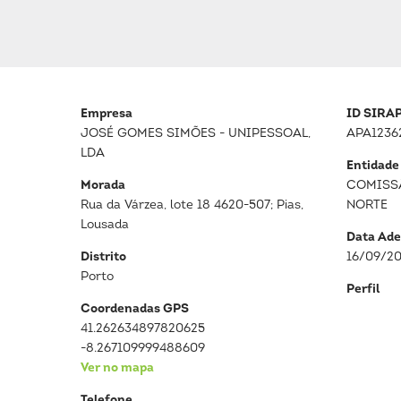
Empresa
ID SIRA
JOSÉ GOMES SIMÕES - UNIPESSOAL,
APA1236
LDA
Entidade
Morada
COMISS
Rua da Várzea, lote 18 4620-507; Pias,
NORTE
Lousada
Data Ade
Distrito
16/09/2
Porto
Perfil
Coordenadas GPS
41.262634897820625
-8.267109999488609
Ver no mapa
Telefone