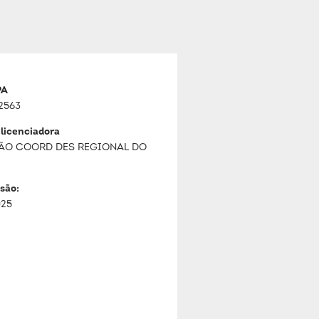
PA
2563
 licenciadora
ÃO COORD DES REGIONAL DO
são:
025