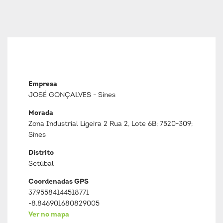
Empresa
JOSÉ GONÇALVES - Sines
Morada
Zona Industrial Ligeira 2 Rua 2, Lote 6B; 7520-309;
Sines
Distrito
Setúbal
Coordenadas GPS
37.95584144518771
-8.846901680829005
Ver no mapa