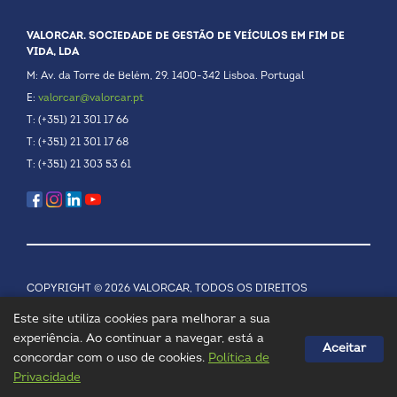
VALORCAR. SOCIEDADE DE GESTÃO DE VEÍCULOS EM FIM DE
VIDA, LDA
M: Av. da Torre de Belém, 29. 1400-342 Lisboa. Portugal
E:
valorcar@valorcar.pt
T: (+351) 21 301 17 66
T: (+351) 21 301 17 68
T: (+351) 21 303 53 61
COPYRIGHT © 2026 VALORCAR, TODOS OS DIREITOS
RESERVADOS.
POLÍTICA DE PRIVACIDADE
Este site utiliza cookies para melhorar a sua
experiência. Ao continuar a navegar, está a
Aceitar
concordar com o uso de cookies.
Política de
Privacidade