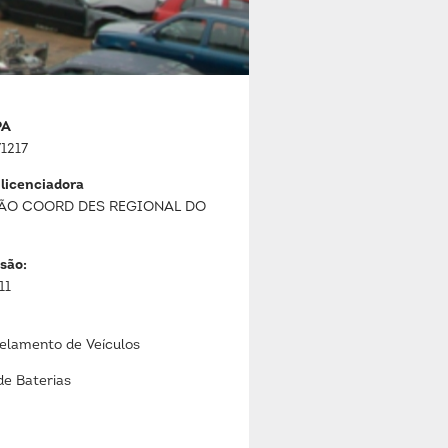
PA
1217
 licenciadora
ÃO COORD DES REGIONAL DO
são:
11
lamento de Veículos
de Baterias