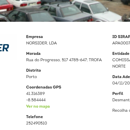
Empresa
ID SIRA
NORSIDER, LDA
APA0007
Morada
Entidade
Rua do Progresso, 517 4785-647; TROFA
COMISS
NORTE
Distrito
Porto
Data Ade
04/11/20
Coordenadas GPS
41.316389
Perfil
-8.584444
Desmante
Ver no mapa
Recolha 
Telefone
252490510