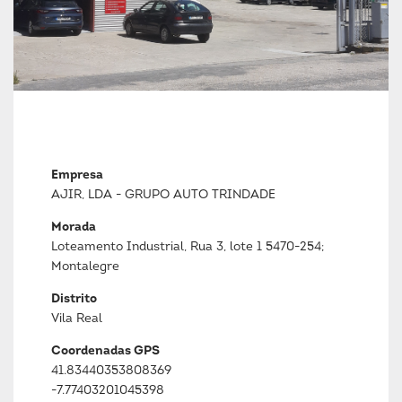
Empresa
AJIR, LDA - GRUPO AUTO TRINDADE
Morada
Loteamento Industrial, Rua 3, lote 1 5470-254;
Montalegre
Distrito
Vila Real
Coordenadas GPS
41.83440353808369
-7.77403201045398