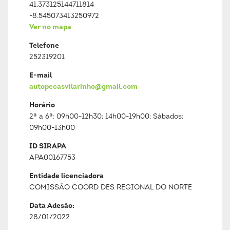
41.373125144711814
-8.545073413250972
Ver no mapa
Telefone
252319201
E-mail
autopecasvilarinho@gmail.com
Horário
2ª a 6ª: 09h00-12h30; 14h00-19h00; Sábados:
09h00-13h00
ID SIRAPA
APA00167753
Entidade licenciadora
COMISSÃO COORD DES REGIONAL DO NORTE
Data Adesão:
28/01/2022