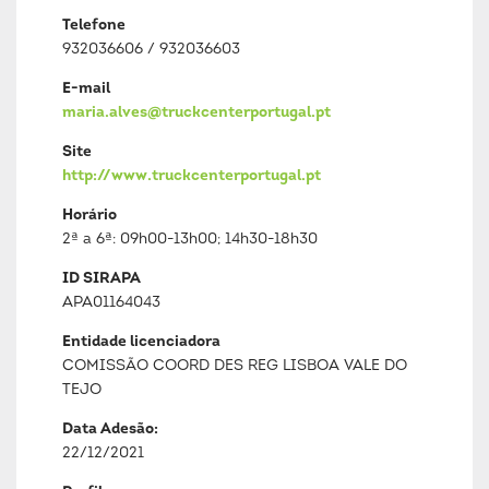
Telefone
932036606 / 932036603
E-mail
maria.alves@truckcenterportugal.pt
Site
http://www.truckcenterportugal.pt
Horário
2ª a 6ª: 09h00-13h00; 14h30-18h30
ID SIRAPA
APA01164043
Entidade licenciadora
COMISSÃO COORD DES REG LISBOA VALE DO
TEJO
Data Adesão:
22/12/2021