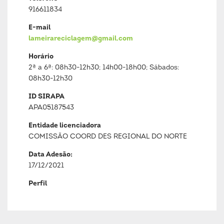
916611834
E-mail
lameirareciclagem@gmail.com
Horário
2ª a 6ª: 08h30-12h30; 14h00-18h00; Sábados:
08h30-12h30
ID SIRAPA
APA05187543
Entidade licenciadora
COMISSÃO COORD DES REGIONAL DO NORTE
Data Adesão:
17/12/2021
Perfil