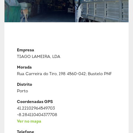
Empresa
TIAGO LAMEIRA, LDA
Morada
Rua Carreira do Tiro, 198 4560-042; Bustelo PNF
Distrito
Porto
Coordenadas GPS
41.22102964549703
-8.284110404377708
Ver no mapa
Telefone