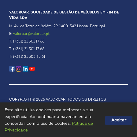
VALORCAR. SOCIEDADE DE GESTÃO DE VEÍCULOS EM FIM DE
VIDA, LDA
M: Av. da Torre de Belém, 29. 1400-342 Lisboa. Portugal
E:
valorcar@valorcar.pt
T: (+351) 21 301 17 66
T: (+351) 21 301 17 68
T: (+351) 21 303 53 61
COPYRIGHT © 2026 VALORCAR, TODOS OS DIREITOS
RESERVADOS.
POLÍTICA DE PRIVACIDADE
Este site utiliza cookies para melhorar a sua
experiência. Ao continuar a navegar, está a
Aceitar
concordar com o uso de cookies.
Política de
Privacidade