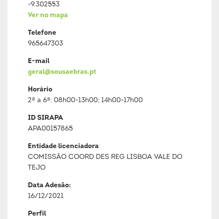
-9.302553
Ver no mapa
Telefone
965647303
E-mail
geral@sousaebras.pt
Horário
2ª a 6ª: 08h00-13h00; 14h00-17h00
ID SIRAPA
APA00157865
Entidade licenciadora
COMISSÃO COORD DES REG LISBOA VALE DO
TEJO
Data Adesão:
16/12/2021
Perfil