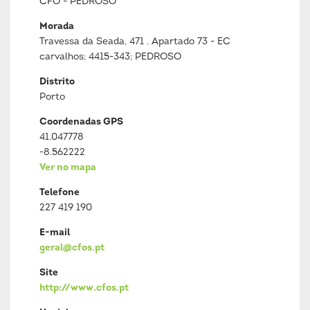
CFO - PEDROSO
Morada
Travessa da Seada, 471 . Apartado 73 - EC
carvalhos; 4415-343; PEDROSO
Distrito
Porto
Coordenadas GPS
41.047778
-8.562222
Ver no mapa
Telefone
227 419 190
E-mail
geral@cfos.pt
Site
http://www.cfos.pt