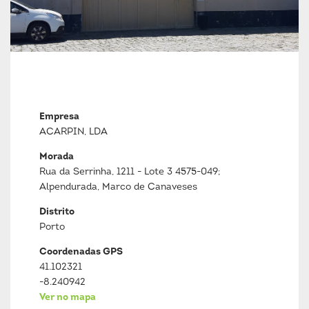
Empresa
ACARPIN, LDA
Morada
Rua da Serrinha, 1211 - Lote 3 4575-049;
Alpendurada, Marco de Canaveses
Distrito
Porto
Coordenadas GPS
41.102321
-8.240942
Ver no mapa