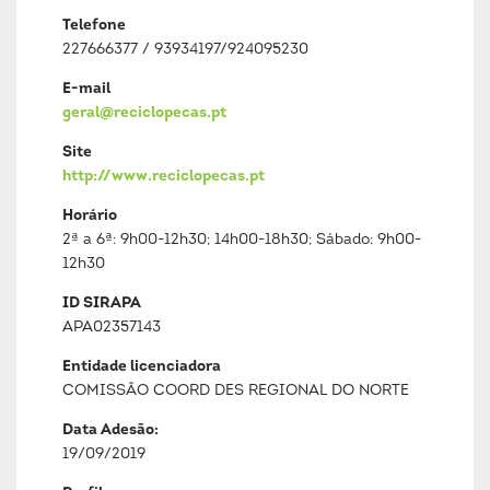
Telefone
227666377 / 93934197/924095230
E-mail
geral@reciclopecas.pt
Site
http://www.reciclopecas.pt
Horário
2ª a 6ª: 9h00-12h30; 14h00-18h30; Sábado: 9h00-
12h30
ID SIRAPA
APA02357143
Entidade licenciadora
COMISSÃO COORD DES REGIONAL DO NORTE
Data Adesão:
19/09/2019