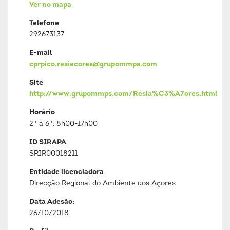
Ver no mapa
Telefone
292673137
E-mail
cprpico.resiacores@grupommps.com
Site
http://www.grupommps.com/Resia%C3%A7ores.html
Horário
2ª a 6ª: 8h00-17h00
ID SIRAPA
SRIR00018211
Entidade licenciadora
Direcção Regional do Ambiente dos Açores
Data Adesão:
26/10/2018