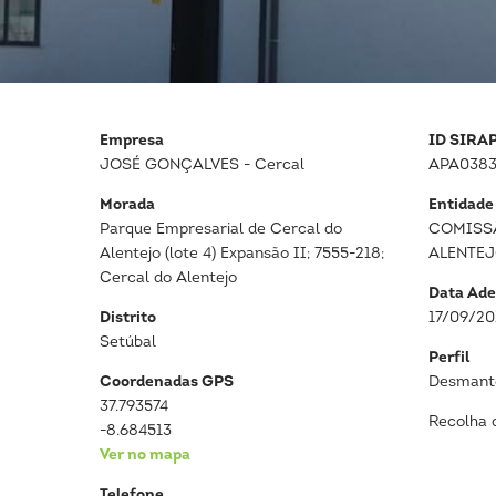
Empresa
ID SIRA
JOSÉ GONÇALVES - Cercal
APA0383
Morada
Entidade
Parque Empresarial de Cercal do
COMISS
Alentejo (lote 4) Expansão II; 7555-218;
ALENTE
Cercal do Alentejo
Data Ade
Distrito
17/09/20
Setúbal
Perfil
Coordenadas GPS
Desmante
37.793574
Recolha 
-8.684513
Ver no mapa
Telefone