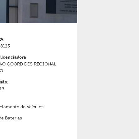
PA
8123
 licenciadora
ÃO COORD DES REGIONAL
JO
são:
19
lamento de Veículos
de Baterias