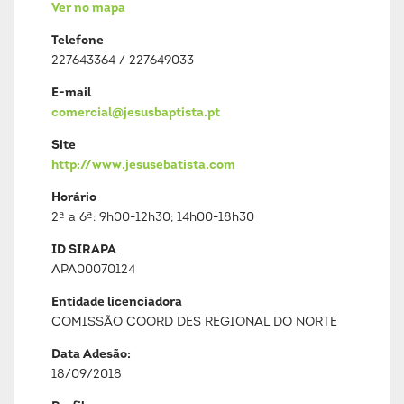
Ver no mapa
Telefone
227643364 / 227649033
E-mail
comercial@jesusbaptista.pt
Site
http://www.jesusebatista.com
Horário
2ª a 6ª: 9h00-12h30; 14h00-18h30
ID SIRAPA
APA00070124
Entidade licenciadora
COMISSÃO COORD DES REGIONAL DO NORTE
Data Adesão:
18/09/2018