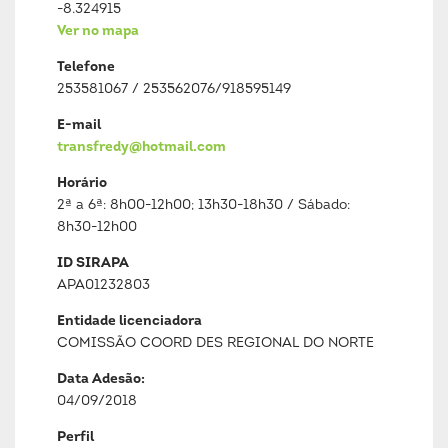
-8.324915
Ver no mapa
Telefone
253581067 / 253562076/918595149
E-mail
transfredy@hotmail.com
Horário
2ª a 6ª: 8h00-12h00; 13h30-18h30 / Sábado:
8h30-12h00
ID SIRAPA
APA01232803
Entidade licenciadora
COMISSÃO COORD DES REGIONAL DO NORTE
Data Adesão:
04/09/2018
Perfil