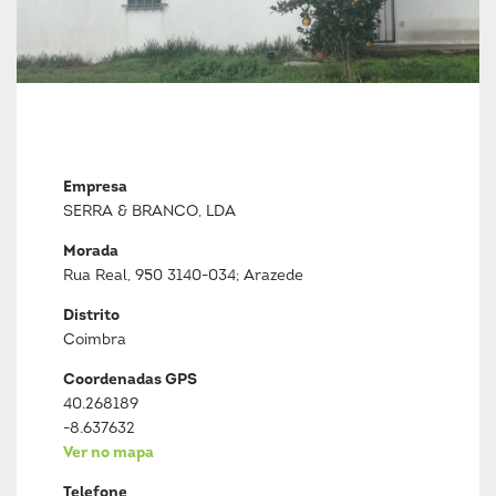
Empresa
SERRA & BRANCO, LDA
Morada
Rua Real, 950 3140-034; Arazede
Distrito
Coimbra
Coordenadas GPS
40.268189
-8.637632
Ver no mapa
Telefone