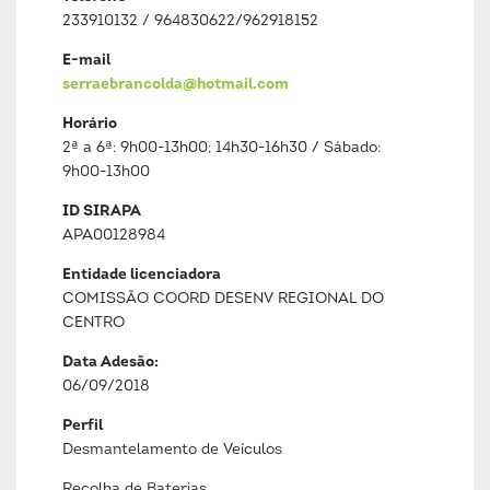
233910132 / 964830622/962918152
E-mail
serraebrancolda@hotmail.com
Horário
2ª a 6ª: 9h00-13h00; 14h30-16h30 / Sábado:
9h00-13h00
ID SIRAPA
APA00128984
Entidade licenciadora
COMISSÃO COORD DESENV REGIONAL DO
CENTRO
Data Adesão:
06/09/2018
Perfil
Desmantelamento de Veículos
Recolha de Baterias