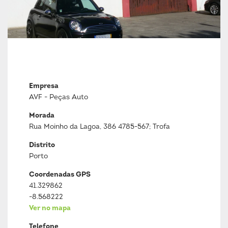
Empresa
AVF - Peças Auto
Morada
Rua Moinho da Lagoa, 386 4785-567; Trofa
Distrito
Porto
Coordenadas GPS
41.329862
-8.568222
Ver no mapa
Telefone