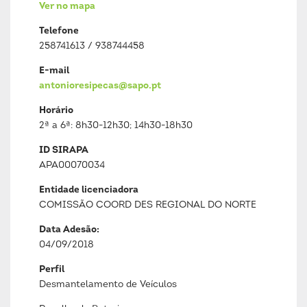
Ver no mapa
Telefone
258741613 / 938744458
E-mail
antonioresipecas@sapo.pt
Horário
2ª a 6ª: 8h30-12h30; 14h30-18h30
ID SIRAPA
APA00070034
Entidade licenciadora
COMISSÃO COORD DES REGIONAL DO NORTE
Data Adesão:
04/09/2018
Perfil
Desmantelamento de Veículos