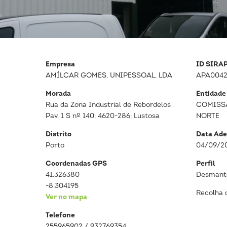
Empresa
ID SIRA
AMÍLCAR GOMES, UNIPESSOAL, LDA
APA0042
Morada
Entidade
Rua da Zona Industrial de Rebordelos
COMISS
Pav. 1 S nº 140; 4620-286; Lustosa
NORTE
Distrito
Data Ade
Porto
04/09/2
Coordenadas GPS
Perfil
41.326380
Desmante
-8.304195
Recolha 
Ver no mapa
Telefone
255965902 / 932769354