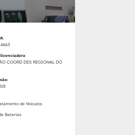
PA
4663
 licenciadora
ÃO COORD DES REGIONAL DO
são:
018
lamento de Veículos
de Baterias