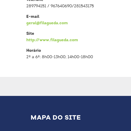
289794151 / 967640690/281543175
E-mail
geral@filagueda.com
Site
http://www.filagueda.com
Horário
2ª a 6ª: 8h00-13h00; 14h00-18h00
MAPA DO SITE