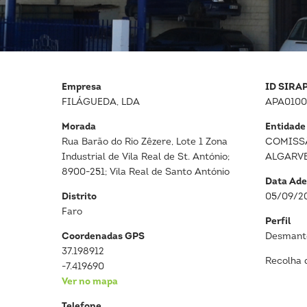
Empresa
ID SIRA
FILÁGUEDA, LDA
APA0100
Morada
Entidade
Rua Barão do Rio Zêzere, Lote 1 Zona
COMISS
Industrial de Vila Real de St. António;
ALGARV
8900-251; Vila Real de Santo António
Data Ade
Distrito
05/09/2
Faro
Perfil
Coordenadas GPS
Desmante
37.198912
Recolha 
-7.419690
Ver no mapa
Telefone