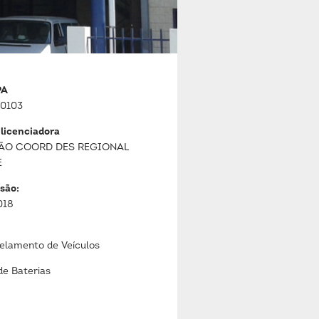
PA
0103
 licenciadora
ÃO COORD DES REGIONAL
E
são:
018
lamento de Veículos
de Baterias