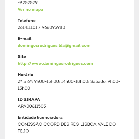
-9.252529
Ver no mapa
Telefone
261411101 / 966095980
E-mail
domingosrodrigues.lda@gmail.com
Site
http://www.domingosrodrigues.com
Horário
2ª a 6ª: 9h00-13h00; 14h00-18h00; Sábado: 9h00-
13h00
ID SIRAPA
APA00611503
Entidade licenciadora
COMISSÃO COORD DES REG LISBOA VALE DO
TEJO